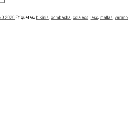
NO 2026
Etiquetas:
bikinis
,
bombacha
,
colaless
,
less
,
mallas
,
verano