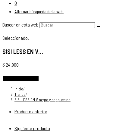
0
Alternar búsqueda de la web
Buscar en esta web
Seleccionado:
SISI LESS EN V…
$
24.900
Elige las opciones
Inicio
/
Tienda
/
SISI LESS EN V negro y cappuccino
Producto anterior
Siguiente producto