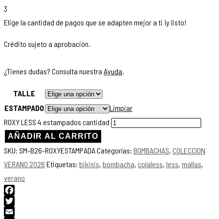
3
Elige la cantidad de pagos que se adapten mejor a ti ¡y listo!
Crédito sujeto a aprobación.
¿Tienes dudas? Consulta nuestra
Ayuda
.
TALLE
ESTAMPADO
Limpiar
ROXY LESS 4 estampados cantidad
AÑADIR AL CARRITO
SKU:
SM-B26-ROXYESTAMPADA
Categorías:
BOMBACHAS
,
COLECCION
VERANO 2026
Etiquetas:
bikinis
,
bombacha
,
colaless
,
less
,
mallas
,
verano
Facebook
Twitter