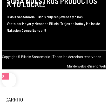
SUMA NUESTROS PRODUCTOS
A TU LOCAL!
Bikinis Santamaria: Bikinis Mujeres jóvenes y niñas
Venta por Mayor y Menor de Bikinis, Trajes de baño y Mallas de
Natacion
Consultanos!!!
Facebook
X-twitter
Instagram
Tiktok
Copyright © Bikinis Santamaria | Todos los derechos reservados
Mardelwebs -Diseño Web
0
CARRITO