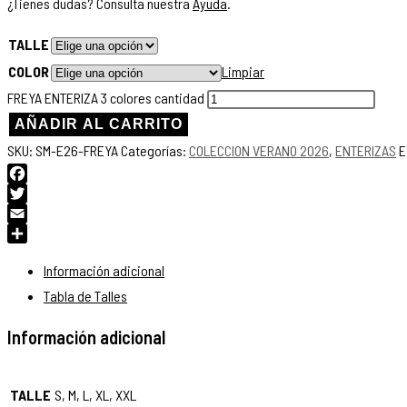
¿Tienes dudas? Consulta nuestra
Ayuda
.
TALLE
COLOR
Limpiar
FREYA ENTERIZA 3 colores cantidad
AÑADIR AL CARRITO
SKU:
SM-E26-FREYA
Categorías:
COLECCION VERANO 2026
,
ENTERIZAS
E
Facebook
Twitter
Email
Compartir
Información adicional
Tabla de Talles
Información adicional
TALLE
S, M, L, XL, XXL