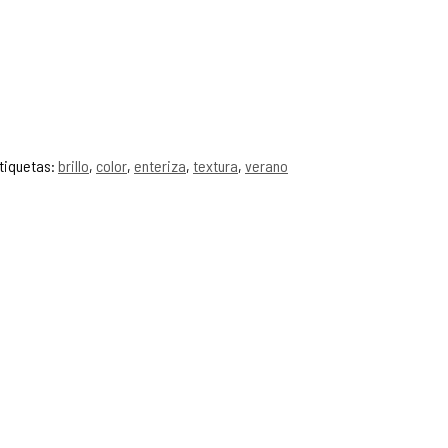
tiquetas:
brillo
,
color
,
enteriza
,
textura
,
verano