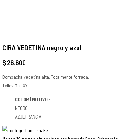
CIRA VEDETINA negro y azul
$
26.600
Bombacha vedetina alta. Totalmente forrada.
Talles M al XXL
COLOR | MOTIVO :
NEGRO
AZUL FRANCIA
Hasta 12 pagos sin tarjeta
con Mercado Pago.
Saber más