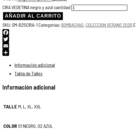
CIRA VEDETINA negro y azul cantidad
AÑADIR AL CARRITO
SKU:
SM-B25CIRA-1
Categorías:
BOMBACHAS
,
COLECCION VERANO 2026
E
Facebook
Twitter
Email
Compartir
Información adicional
Tabla de Talles
Información adicional
TALLE
M, L, XL, XXL
COLOR
01 NEGRO, 02 AZUL