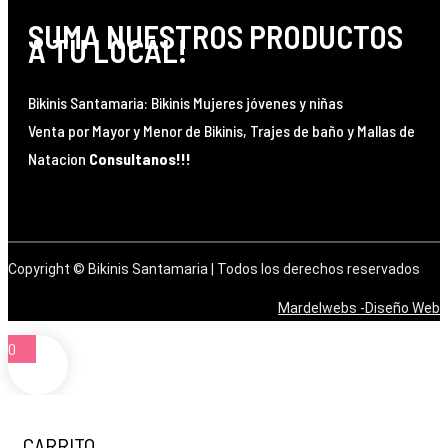
SUMA NUESTROS PRODUCTOS
A TU LOCAL!
Bikinis Santamaria: Bikinis Mujeres jóvenes y niñas
Venta por Mayor y Menor de Bikinis, Trajes de baño y Mallas de
Natacion
Consultanos!!!
Facebook
X-twitter
Instagram
Tiktok
Copyright © Bikinis Santamaria | Todos los derechos reservados
Mardelwebs -Diseño Web
0
CARRITO